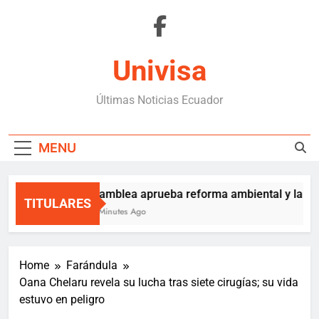
Skip
to
content
Univisa
Últimas Noticias Ecuador
MENU
Asamblea aprueba reforma ambiental y la env
TITULARES
41 Minutes Ago
Home
Farándula
Oana Chelaru revela su lucha tras siete cirugías; su vida
estuvo en peligro