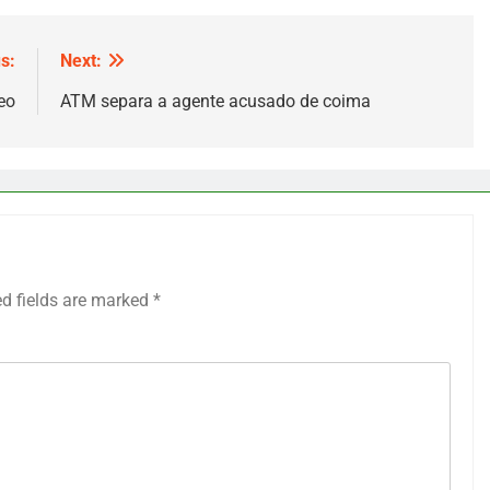
s:
Next:
neo
ATM separa a agente acusado de coima
ed fields are marked
*