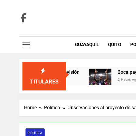
Skip
to
content
GUAYAQUIL
QUITO
PO
ro inesperado en televisión
Boca paga casi 2
2 Hours Ago
TITULARES
Home
Política
Observaciones al proyecto de s
POLÍTICA