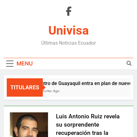
Skip
to
content
Univisa
Últimas Noticias Ecuador
MENU
Centro de Guayaquil entra en plan de nuevos p
TITULARES
8 Minutes Ago
Luis Antonio Ruiz revela
su sorprendente
recuperación tras la