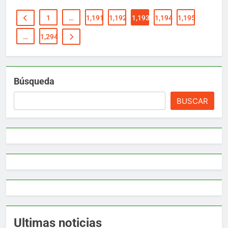
1
…
1,191
1,192
1,193
1,194
1,195
…
1,294
Búsqueda
BUSCAR
Ultimas noticias