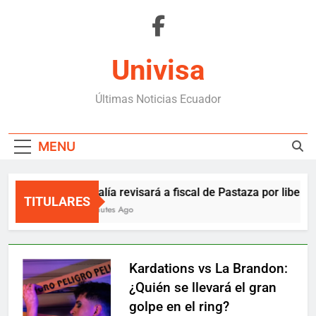
Skip
to
content
Univisa
Últimas Noticias Ecuador
MENU
Fiscalía revisará a fiscal de Pastaza por liberar 
TITULARES
4 Minutes Ago
Kardations vs La Brandon:
¿Quién se llevará el gran
golpe en el ring?