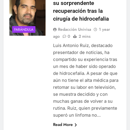
su sorprendente
recuperación tras la
cirugía de hidrocefalia
Redacción Univisa
1 year
FARÁNDULA
ago
0
2 mins
Luis Antonio Ruiz, destacado
presentador de noticias, ha
compartido su experiencia tras
un mes de haber sido operado
de hidrocefalia. A pesar de que
aún no tiene el alta médica para
retomar su labor en televisión,
se muestra decidido y con
muchas ganas de volver a su
rutina. Ruiz, quien previamente
superó un linfoma no…
Read More