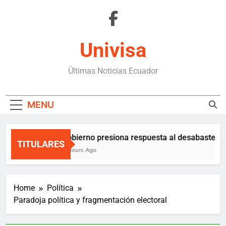
Skip
to
content
Univisa
Últimas Noticias Ecuador
MENU
Gobierno presiona respuesta al desabastecim
TITULARES
3 Hours Ago
Home
Política
Paradoja política y fragmentación electoral