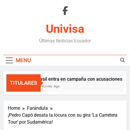
Skip
to
content
Univisa
Últimas Noticias Ecuador
MENU
Brasil entra en campaña con acusaciones de in
TITULARES
57 Minutes Ago
Home
Farándula
¡Pedro Capó desata la locura con su gira ‘La Carretera
Tour’ por Sudamérica!