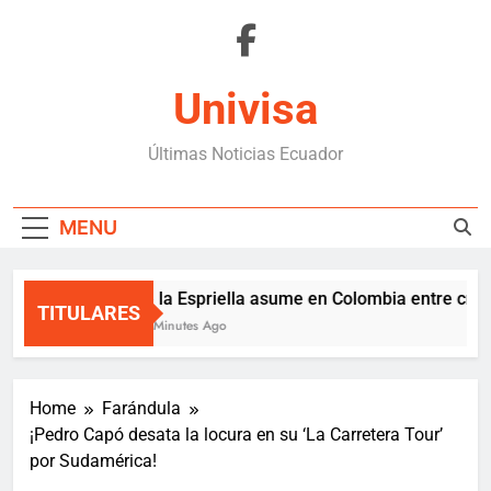
Skip
to
content
Univisa
Últimas Noticias Ecuador
MENU
De la Espriella asume en Colombia entre crisis 
TITULARES
29 Minutes Ago
Home
Farándula
¡Pedro Capó desata la locura en su ‘La Carretera Tour’
por Sudamérica!