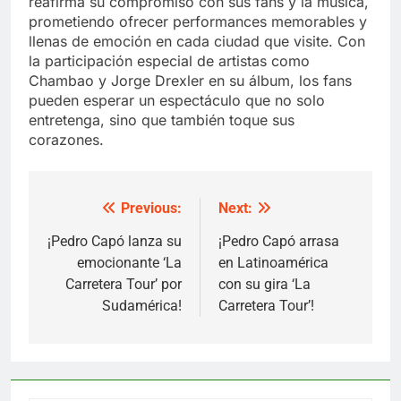
reafirma su compromiso con sus fans y la música,
prometiendo ofrecer performances memorables y
llenas de emoción en cada ciudad que visite. Con
la participación especial de artistas como
Chambao y Jorge Drexler en su álbum, los fans
pueden esperar un espectáculo que no solo
entretenga, sino que también toque sus
corazones.
Previous:
Next:
Post
navigation
¡Pedro Capó lanza su
¡Pedro Capó arrasa
emocionante ‘La
en Latinoamérica
Carretera Tour’ por
con su gira ‘La
Sudamérica!
Carretera Tour’!