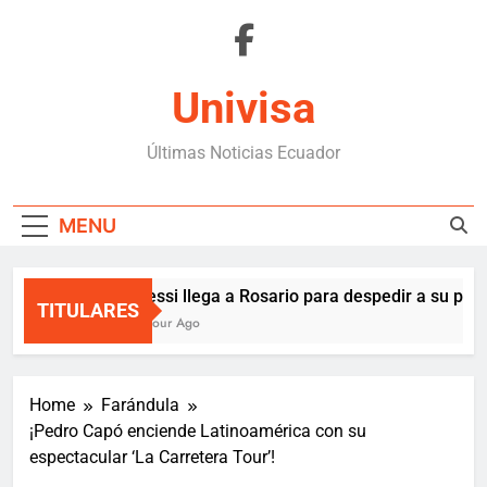
Skip
to
content
Univisa
Últimas Noticias Ecuador
MENU
Messi llega a Rosario para despedir a su padr
TITULARES
1 Hour Ago
Home
Farándula
¡Pedro Capó enciende Latinoamérica con su
espectacular ‘La Carretera Tour’!