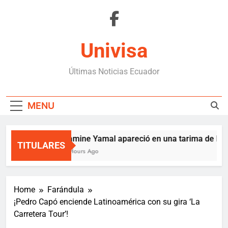
Skip
to
content
Univisa
Últimas Noticias Ecuador
MENU
Lamine Yamal apareció en una tarima de Med
TITULARES
3 Hours Ago
Home
Farándula
¡Pedro Capó enciende Latinoamérica con su gira ‘La
Carretera Tour’!