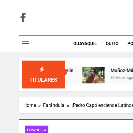
Skip
to
content
GUAYAQUIL
QUITO
PO
ó en una tarima de Medellín
Muñoz-Miño aler
10 Hours Ago
TITULARES
Home
Farándula
¡Pedro Capó enciende Latinoa
FARÁNDULA