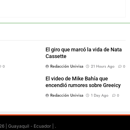
El giro que marcó la vida de Nata
Cassette
Redacción Univisa
21 Hours Ago
0
0
El video de Mike Bahía que
encendió rumores sobre Greeicy
Redacción Univisa
1 Day Ago
0
26 | Guayaquil - Ecuador |
.