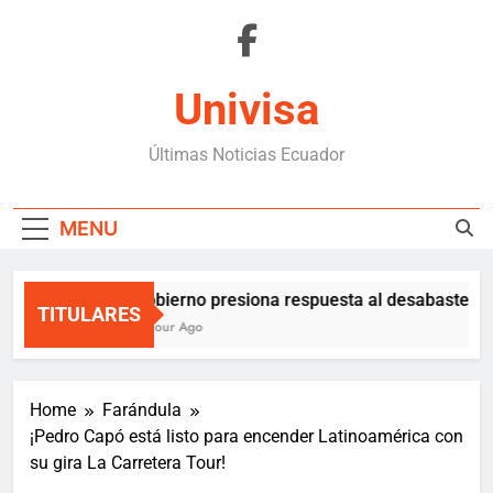
Skip
to
content
Univisa
Últimas Noticias Ecuador
MENU
Gobierno presiona respuesta al desabastecim
TITULARES
1 Hour Ago
Home
Farándula
¡Pedro Capó está listo para encender Latinoamérica con
su gira La Carretera Tour!