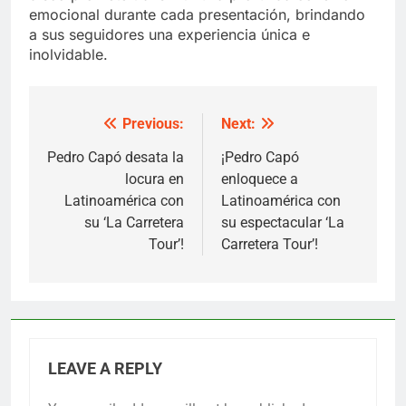
emocional durante cada presentación, brindando
a sus seguidores una experiencia única e
inolvidable.
Previous:
Next:
Post
navigation
Pedro Capó desata la
¡Pedro Capó
locura en
enloquece a
Latinoamérica con
Latinoamérica con
su ‘La Carretera
su espectacular ‘La
Tour’!
Carretera Tour’!
LEAVE A REPLY