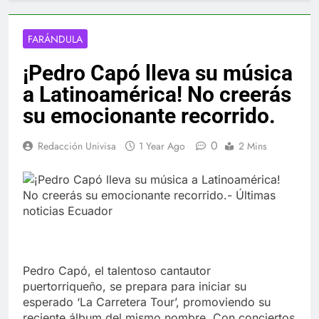
FARÁNDULA
¡Pedro Capó lleva su música
a Latinoamérica! No creerás
su emocionante recorrido.
0
Redacción Univisa
1 Year Ago
2 Mins
Pedro Capó, el talentoso cantautor
puertorriqueño, se prepara para iniciar su
esperado ‘La Carretera Tour’, promoviendo su
reciente álbum del mismo nombre. Con conciertos