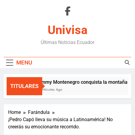
Skip
to
content
Univisa
Últimas Noticias Ecuador
MENU
Jimmy Montenegro conquista la montaña en l
TITULARES
12 Minutes Ago
Home
Farándula
¡Pedro Capó lleva su música a Latinoamérica! No
creerás su emocionante recorrido.