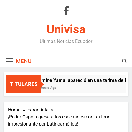
Skip
to
content
Univisa
Últimas Noticias Ecuador
MENU
Lamine Yamal apareció en una tarima de Mede
TITULARES
6 Hours Ago
Home
Farándula
¡Pedro Capó regresa a los escenarios con un tour
impresionante por Latinoamérica!