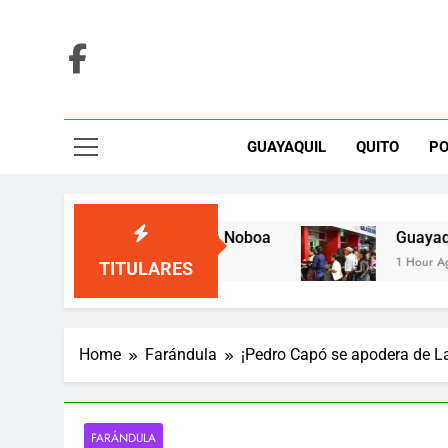
Skip
to
content
GUAYAQUIL
QUITO
PO
a ambiental y la envía a Noboa
Guayaquil pr
1 Hour Ago
TITULARES
Home
Farándula
¡Pedro Capó se apodera de La
FARÁNDULA