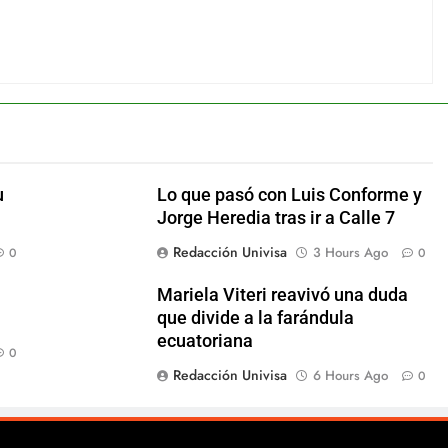
u
Lo que pasó con Luis Conforme y
Jorge Heredia tras ir a Calle 7
Redacción Univisa
3 Hours Ago
0
0
Mariela Viteri reavivó una duda
que divide a la farándula
ecuatoriana
0
Redacción Univisa
6 Hours Ago
0