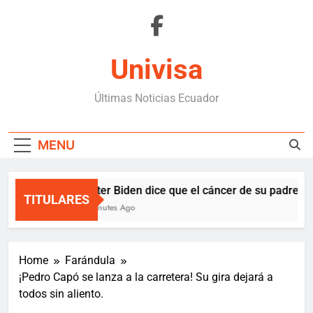
Skip
to
content
Univisa
Últimas Noticias Ecuador
MENU
Hunter Biden dice que el cáncer de su padre se
TITULARES
15 Minutes Ago
Home
Farándula
¡Pedro Capó se lanza a la carretera! Su gira dejará a
todos sin aliento.