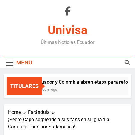
Skip
to
content
Univisa
Últimas Noticias Ecuador
MENU
Ecuador y Colombia abren etapa para reforzar
TITULARES
4 Hours Ago
Home
Farándula
¡Pedro Capó sorprende a sus fans en su gira ‘La
Carretera Tour’ por Sudamérica!