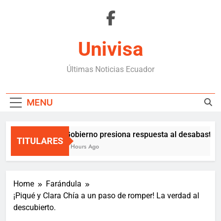
Skip
to
content
Univisa
Últimas Noticias Ecuador
MENU
Gobierno presiona respuesta al desabasteci
TITULARES
3 Hours Ago
Home
Farándula
¡Piqué y Clara Chía a un paso de romper! La verdad al
descubierto.