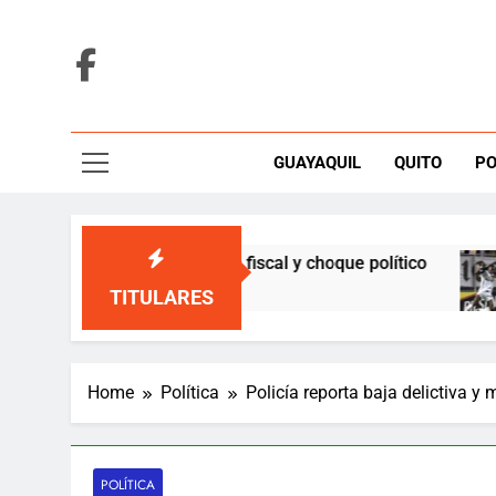
Skip
to
content
GUAYAQUIL
QUITO
PO
Colombia entre crisis fiscal y choque político
TITULARES
Home
Política
Policía reporta baja delictiva y
POLÍTICA