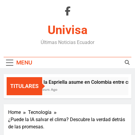
Skip
to
content
Univisa
Últimas Noticias Ecuador
MENU
De la Espriella asume en Colombia entre crisis 
TITULARES
2 Hours Ago
Home
Tecnología
¿Puede la IA salvar el clima? Descubre la verdad detrás
de las promesas.