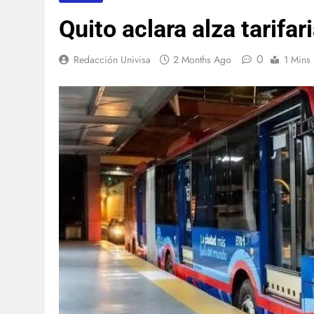
Quito aclara alza tarifar
0
Redacción Univisa
2 Months Ago
1 Mins