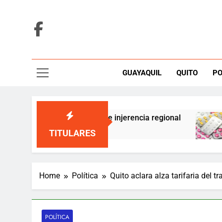
Skip
to
content
GUAYAQUIL
QUITO
PO
a con acusaciones de injerencia regional
Gob
8 Ho
TITULARES
Home
Política
Quito aclara alza tarifaria del t
POLÍTICA