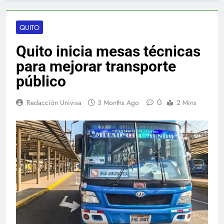
QUITO
Quito inicia mesas técnicas
para mejorar transporte
público
0
Redacción Univisa
3 Months Ago
2 Mins