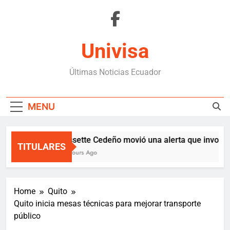
Skip
to
content
Univisa
Últimas Noticias Ecuador
MENU
Lissette Cedeño movió una alerta que involucr
TITULARES
3 Hours Ago
Home
Quito
Quito inicia mesas técnicas para mejorar transporte
público