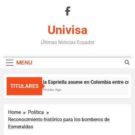
Skip
to
content
Univisa
Últimas Noticias Ecuador
MENU
De la Espriella asume en Colombia entre crisis f
TITULARES
29 Minutes Ago
Home
Política
Reconocimiento histórico para los bomberos de
Esmeraldas