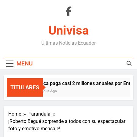
Skip
to
content
Univisa
Últimas Noticias Ecuador
MENU
Boca paga casi 2 millones anuales por Enner 
TITULARES
1 Hour Ago
Home
Farándula
¡Roberto Begué sorprende a todos con su espectacular
foto y emotivo mensaje!