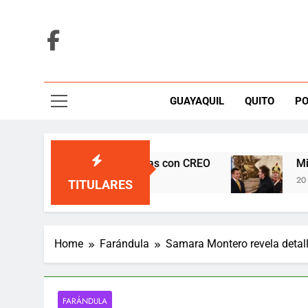
Skip
to
content
GUAYAQUIL
QUITO
PO
la Prefectura del Guayas con CREO
Milei lleg
20 Minutes A
TITULARES
Home
Farándula
Samara Montero revela detall
FARÁNDULA