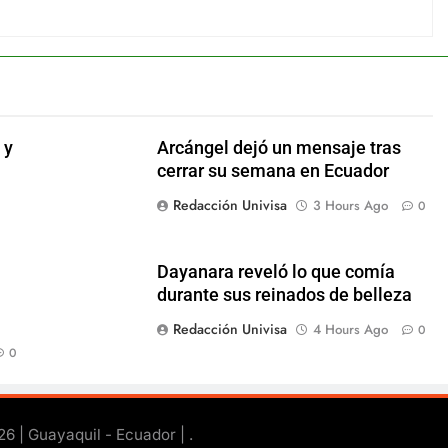
 y
Arcángel dejó un mensaje tras
cerrar su semana en Ecuador
Redacción Univisa
3 Hours Ago
0
Dayanara reveló lo que comía
durante sus reinados de belleza
Redacción Univisa
4 Hours Ago
0
0
26 | Guayaquil - Ecuador |
.