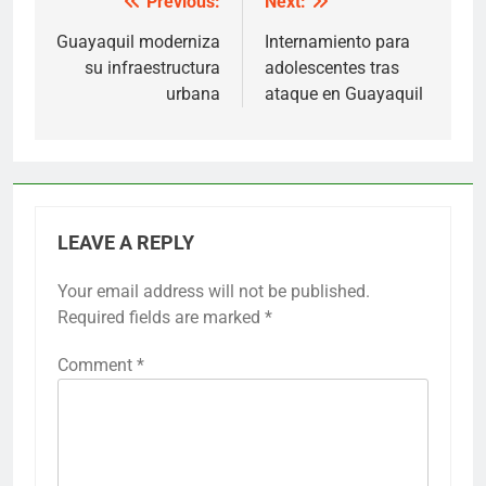
Previous:
Next:
Post
navigation
Guayaquil moderniza
Internamiento para
su infraestructura
adolescentes tras
urbana
ataque en Guayaquil
LEAVE A REPLY
Your email address will not be published.
Required fields are marked
*
Comment
*