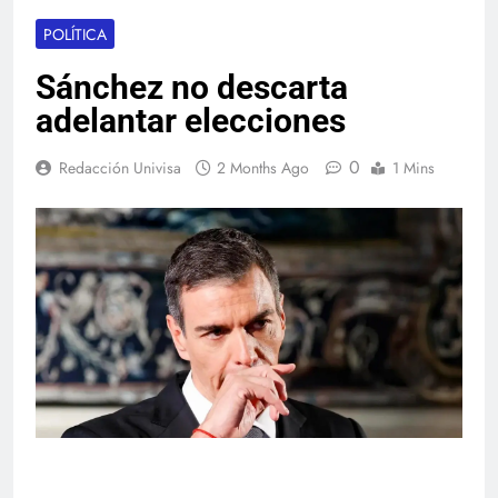
POLÍTICA
Sánchez no descarta
adelantar elecciones
0
Redacción Univisa
2 Months Ago
1 Mins