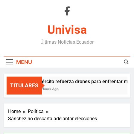
Skip
to
content
Univisa
Últimas Noticias Ecuador
MENU
Ejército refuerza drones para enfrentar mafia
TITULARES
3 Hours Ago
Home
Política
Sánchez no descarta adelantar elecciones