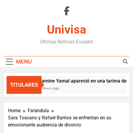
Skip
to
content
Univisa
Últimas Noticias Ecuador
MENU
Lamine Yamal apareció en una tarima de Med
TITULARES
3 Hours Ago
Home
Farándula
Sara Toscano y Rafael Barrios se enfrentan en su
emocionante audiencia de divorcio