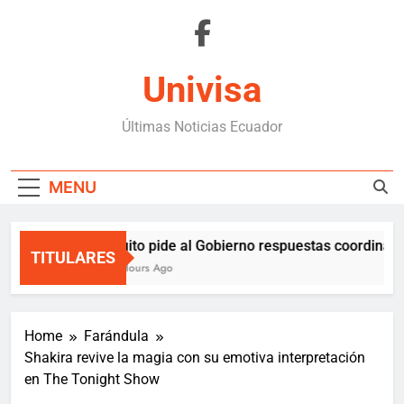
Skip
to
content
Univisa
Últimas Noticias Ecuador
MENU
Quito pide al Gobierno respuestas coordinadas
TITULARES
3 Hours Ago
Home
Farándula
Shakira revive la magia con su emotiva interpretación
en The Tonight Show