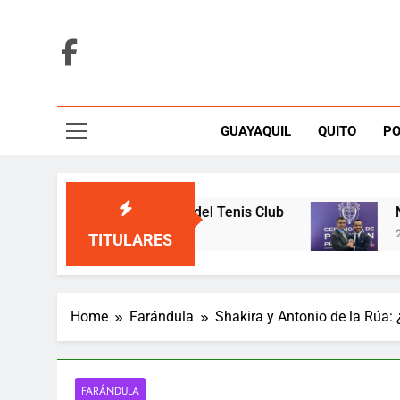
Skip
to
content
GUAYAQUIL
QUITO
PO
za y defiende elecciones del Tenis Club
Noboa a
2 Hours 
TITULARES
Home
Farándula
Shakira y Antonio de la Rúa:
FARÁNDULA