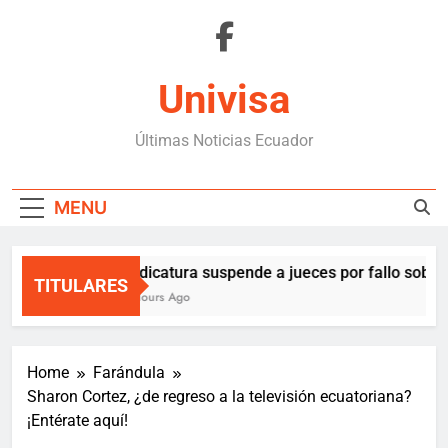
Skip
to
content
Univisa
Últimas Noticias Ecuador
MENU
Judicatura suspende a jueces por fallo sobre 
TITULARES
6 Hours Ago
Home
Farándula
Sharon Cortez, ¿de regreso a la televisión ecuatoriana?
¡Entérate aquí!