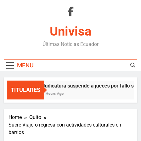
Skip
to
content
Univisa
Últimas Noticias Ecuador
MENU
Judicatura suspende a jueces por fallo sobre
TITULARES
3 Hours Ago
Home
Quito
Sucre Viajero regresa con actividades culturales en
barrios