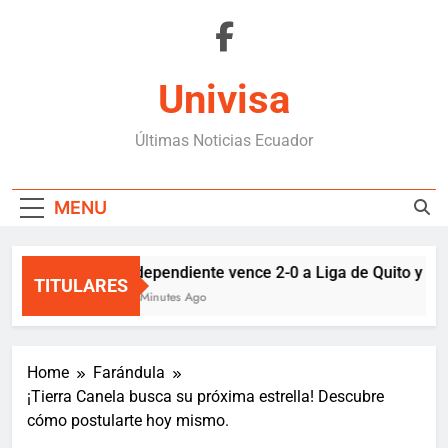
Skip
to
content
Univisa
Últimas Noticias Ecuador
MENU
Independiente vence 2-0 a Liga de Quito y sigu
TITULARES
24 Minutes Ago
Home
Farándula
¡Tierra Canela busca su próxima estrella! Descubre
cómo postularte hoy mismo.