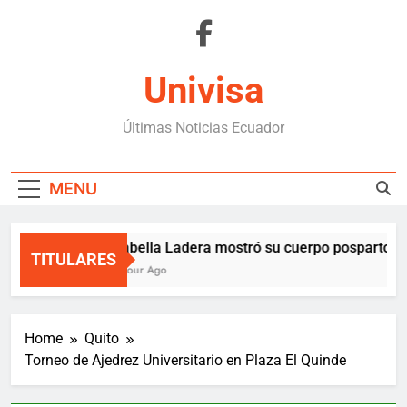
Skip
to
content
Univisa
Últimas Noticias Ecuador
MENU
Isabella Ladera mostró su cuerpo posparto y 
TITULARES
1 Hour Ago
Home
Quito
Torneo de Ajedrez Universitario en Plaza El Quinde