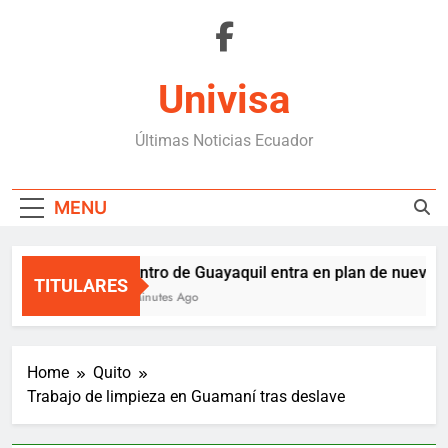
Skip
to
content
Univisa
Últimas Noticias Ecuador
MENU
Centro de Guayaquil entra en plan de nuevos 
TITULARES
8 Minutes Ago
Home
Quito
Trabajo de limpieza en Guamaní tras deslave