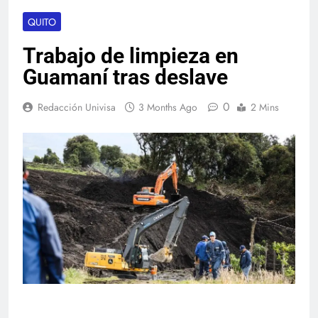
QUITO
Trabajo de limpieza en
Guamaní tras deslave
0
Redacción Univisa
3 Months Ago
2 Mins