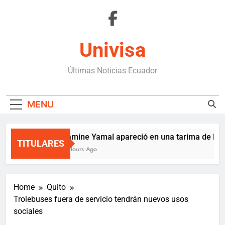
Skip
to
content
Univisa
Últimas Noticias Ecuador
MENU
Lamine Yamal apareció en una tarima de Mede
TITULARES
3 Hours Ago
Home
Quito
Trolebuses fuera de servicio tendrán nuevos usos
sociales