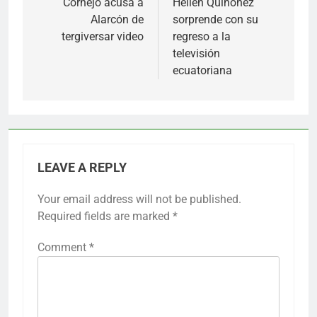
navigation
Cornejo acusa a
Hellen Quiñónez
Alarcón de
sorprende con su
tergiversar video
regreso a la
televisión
ecuatoriana
LEAVE A REPLY
Your email address will not be published.
Required fields are marked
*
Comment
*