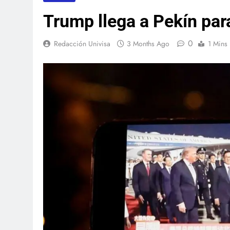
Trump llega a Pekín par
0
Redacción Univisa
3 Months Ago
1 Mins