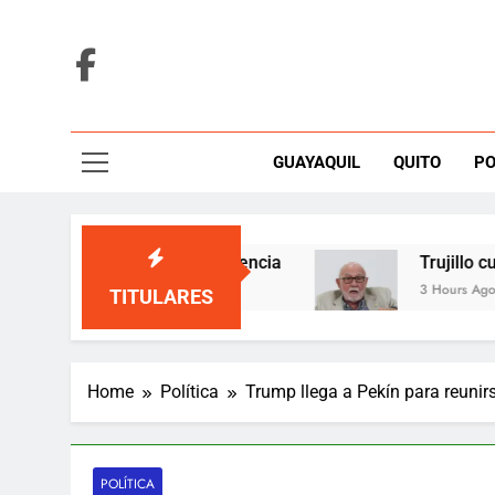
Skip
to
content
GUAYAQUIL
QUITO
PO
anuales por Enner Valencia
Trujillo cuestiona
3 Hours Ago
TITULARES
Home
Política
Trump llega a Pekín para reunir
POLÍTICA