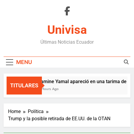
Skip
to
content
Univisa
Últimas Noticias Ecuador
MENU
Lamine Yamal apareció en una tarima de Med
TITULARES
3 Hours Ago
Home
Política
Trump y la posible retirada de EE.UU. de la OTAN