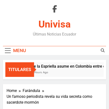
Skip
to
content
Univisa
Últimas Noticias Ecuador
MENU
De la Espriella asume en Colombia entre crisis
TITULARES
3 Hours Ago
Home
Farándula
Un famoso periodista revela su vida secreta como
sacerdote mormón