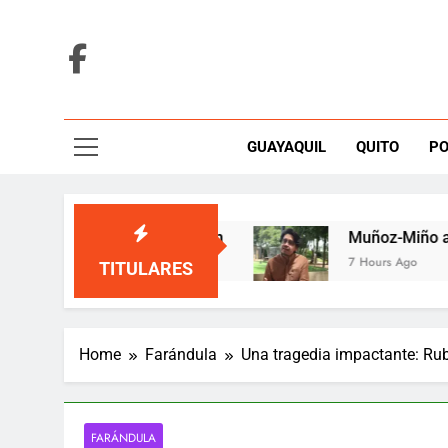
Skip
to
content
GUAYAQUIL
QUITO
PO
en una tarima de Medellín
Muñoz-Miño alerta 
7 Hours Ago
TITULARES
Home
Farándula
Una tragedia impactante: Rub
FARÁNDULA