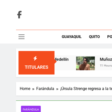
Skip
to
content
GUAYAQUIL
QUITO
PO
ció en una tarima de Medellín
Muñoz-Miño al
11 Hours Ago
TITULARES
Home
Farándula
¡Úrsula Strenge regresa a la 
FARÁNDULA