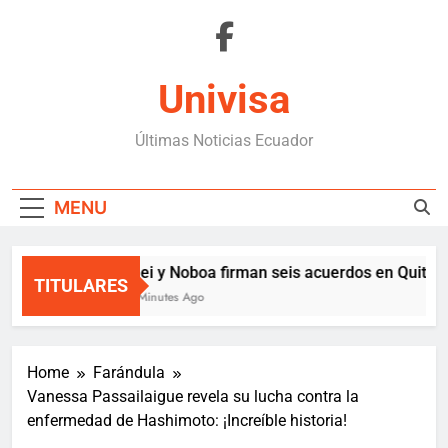
Skip
to
content
Univisa
Últimas Noticias Ecuador
MENU
Milei y Noboa firman seis acuerdos en Quito
TITULARES
20 Minutes Ago
Home
Farándula
Vanessa Passailaigue revela su lucha contra la
enfermedad de Hashimoto: ¡Increíble historia!