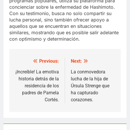
programas populares, utiliza su plataforma para
concienciar sobre la enfermedad de Hashimoto.
Con su testimonio, busca no solo compartir su
lucha personal, sino también ofrecer apoyo a
aquellos que se encuentran en situaciones
similares, mostrando que es posible salir adelante
con optimismo y determinación.
Previous:
Next:
Post
navigation
¡Increíble! La emotiva
La conmovedora
historia detrás de la
lucha de la hija de
residencia de los
Úrsula Strenge que
padres de Pamela
ha capturado
Cortés.
corazones.