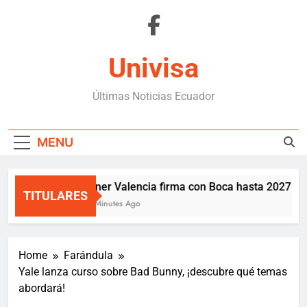
Skip
to
content
Univisa
Últimas Noticias Ecuador
MENU
Enner Valencia firma con Boca hasta 2027 tras
TITULARES
12 Minutes Ago
Home
Farándula
Yale lanza curso sobre Bad Bunny, ¡descubre qué temas
abordará!