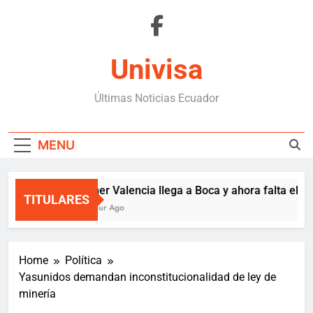
Skip
to
content
Univisa
Últimas Noticias Ecuador
MENU
Enner Valencia llega a Boca y ahora falta el con
TITULARES
1 Hour Ago
Home
Política
Yasunidos demandan inconstitucionalidad de ley de
minería