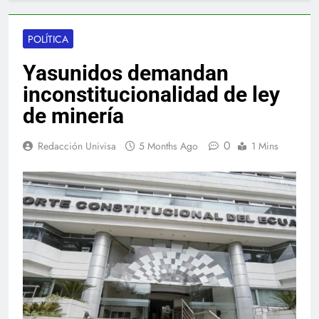
POLÍTICA
Yasunidos demandan
inconstitucionalidad de ley
de minería
0
Redacción Univisa
5 Months Ago
1 Mins