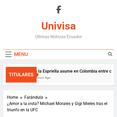
Skip
to
content
Univisa
Últimas Noticias Ecuador
MENU
De la Espriella asume en Colombia entre crisis 
TITULARES
4 Hours Ago
Home
Farándula
¿Amor a la vista? Michael Morales y Gigi Mieles tras el
triunfo en la UFC