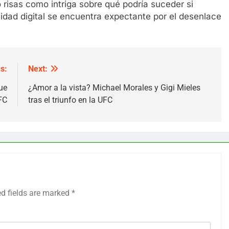
 risas como intriga sobre qué podría suceder si
idad digital se encuentra expectante por el desenlace
s:
Next:
ue
¿Amor a la vista? Michael Morales y Gigi Mieles
FC
tras el triunfo en la UFC
ed fields are marked
*