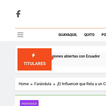
Skip
to
content
GUAYAQUIL
QUITO
PO
n Colombia con cinco tensiones abiertas con Ecuador
TITULARES
Home
Farándula
¡El Influencer que Reta a un
FARÁNDULA