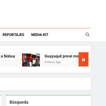
REPORTAJES
MEDIA KIT
oa
Guayaquil prevé mover 243.000 viajeros en
3 Hours Ago
Búsqueda