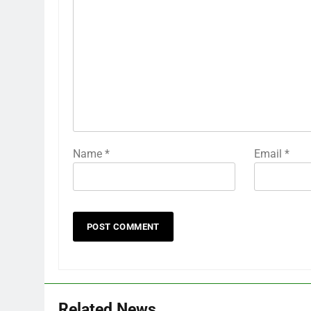
Name
*
Email
*
Related News