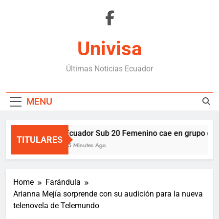
Skip
to
content
Univisa
Últimas Noticias Ecuador
MENU
Ecuador Sub 20 Femenino cae en grupo duro 
TITULARES
15 Minutes Ago
Home
Farándula
Arianna Mejía sorprende con su audición para la nueva
telenovela de Telemundo