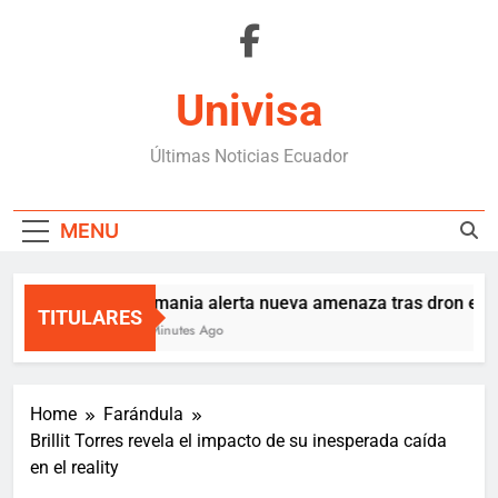
Skip
to
content
Univisa
Últimas Noticias Ecuador
MENU
Alemania alerta nueva amenaza tras dron explo
TITULARES
40 Minutes Ago
Home
Farándula
Brillit Torres revela el impacto de su inesperada caída
en el reality