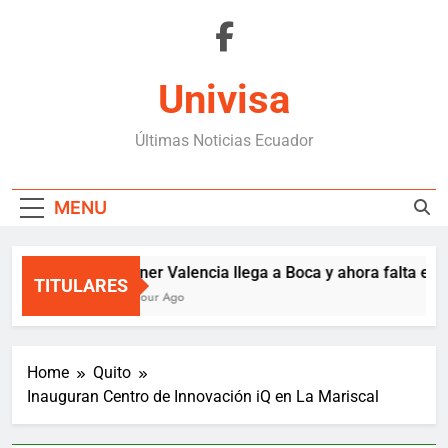
Skip
to
content
Univisa
Últimas Noticias Ecuador
MENU
Enner Valencia llega a Boca y ahora falta el co
TITULARES
1 Hour Ago
Home
Quito
Inauguran Centro de Innovación iQ en La Mariscal