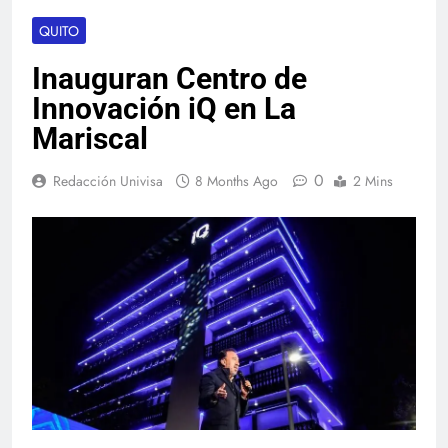
QUITO
Inauguran Centro de
Innovación iQ en La
Mariscal
0
Redacción Univisa
8 Months Ago
2 Mins