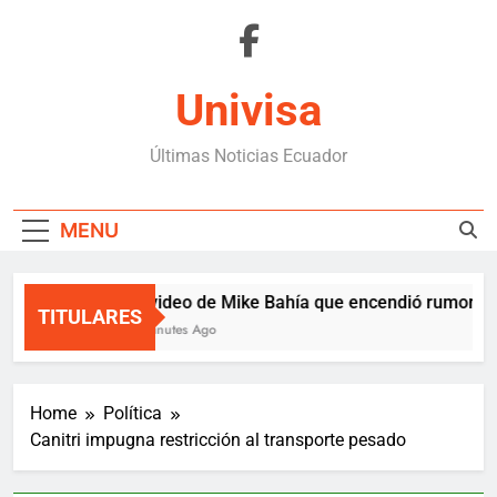
Skip
to
content
Univisa
Últimas Noticias Ecuador
MENU
El video de Mike Bahía que encendió rumores 
TITULARES
3 Minutes Ago
Home
Política
Canitri impugna restricción al transporte pesado