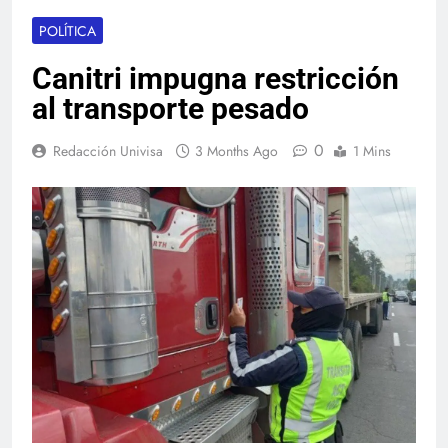
POLÍTICA
Canitri impugna restricción
al transporte pesado
0
Redacción Univisa
3 Months Ago
1 Mins