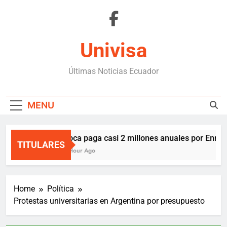
Skip
to
content
Univisa
Últimas Noticias Ecuador
MENU
Boca paga casi 2 millones anuales por Enner 
TITULARES
1 Hour Ago
Home
Política
Protestas universitarias en Argentina por presupuesto