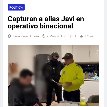
POLÍTICA
Capturan a alias Javi en
operativo binacional
0
Redacción Univisa
2 Months Ago
1 Mins