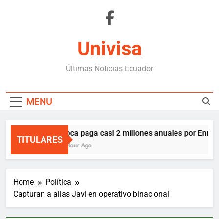
Skip
to
content
Univisa
Últimas Noticias Ecuador
MENU
Boca paga casi 2 millones anuales por Enner 
TITULARES
1 Hour Ago
Home
Política
Capturan a alias Javi en operativo binacional